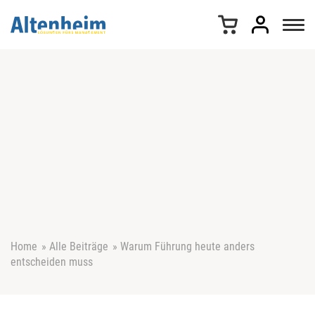
Z
u
m
I
n
h
a
l
t
s
p
r
i
n
g
e
Home
»
Alle Beiträge
»
Warum Führung heute anders
n
entscheiden muss