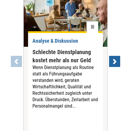
Analyse & Diskussion
Ana
Schlechte Dienstplanung
Tar
kostet mehr als nur Geld
war
Wenn Dienstplanung als Routine
PN
statt als Führungsaufgabe
Die
verstanden wird, geraten
Tari
Wirtschaftlichkeit, Qualität und
Pfl
Rechtssicherheit zugleich unter
für 
Druck. Überstunden, Zeitarbeit und
Vors
Personalmangel sind...
Stif
fina
Sich