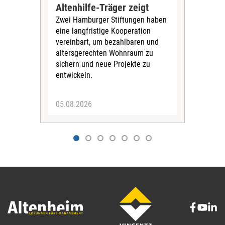
über
Altenhilfe-Träger zeigt
spr
Zwei Hamburger Stiftungen haben
bera
eine langfristige Kooperation
nich
vereinbart, um bezahlbaren und
für 
altersgerechten Wohnraum zu
sichern und neue Projekte zu
entwickeln.
05.08.2026
22.