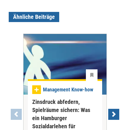
Ähnliche Beiträge
Management Know-how
Zinsdruck abfedern,
Ve
Spielräume sichern: Was
Bew
ein Hamburger
wol
Bew
Sozialdarlehen für