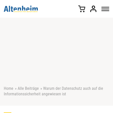
Z
u
m
I
n
h
a
l
t
s
p
r
i
n
g
e
Home
»
Alle Beiträge
»
Warum der Datenschutz auch auf die
n
Informationssicherheit angewiesen ist