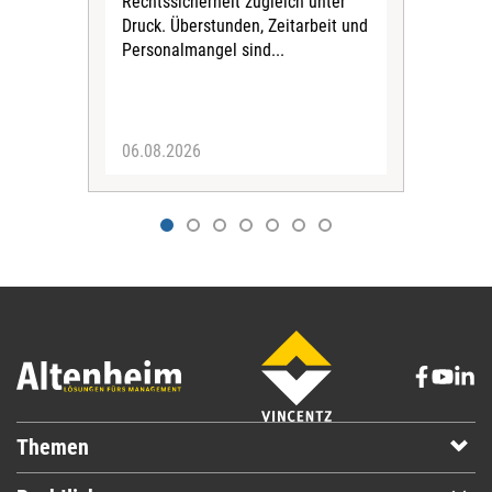
Rechtssicherheit zugleich unter
für 
Druck. Überstunden, Zeitarbeit und
Vors
Personalmangel sind...
Stif
fina
Sich
06.08.2026
04.
Themen