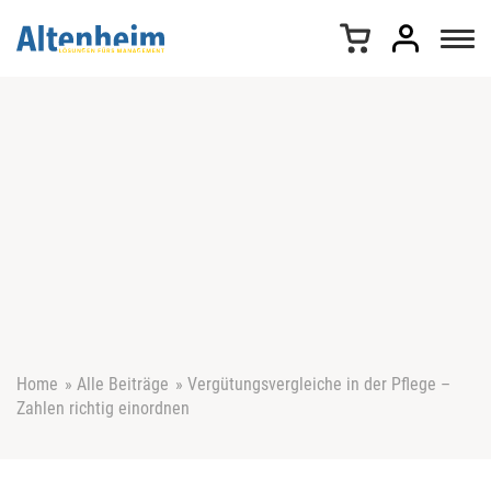
Z
u
m
I
n
h
a
l
t
s
p
r
i
n
g
e
Home
»
Alle Beiträge
»
Vergütungsvergleiche in der Pflege –
n
Zahlen richtig einordnen