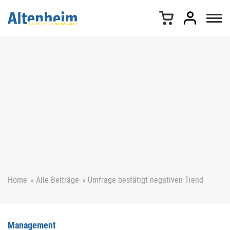
Z
u
m
I
n
h
a
l
t
s
p
r
i
n
g
e
Home
»
Alle Beiträge
»
Umfrage bestätigt negativen Trend
n
Management