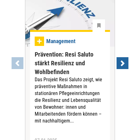
Ma
Management
Be
Prävention: Resi Saluto
gan
stärkt Resilienz und
an
Wohlbefinden
Reno
Das Projekt Resi Saluto zeigt, wie
mod
präventive Maßnahmen in
Das
stationären Pflegeeinrichtungen
Frag
die Resilienz und Lebensqualität
Bes
von Bewohner: innen und
wer
Mitarbeitenden fördern können –
bea
mit nachhaltigem...
Inst