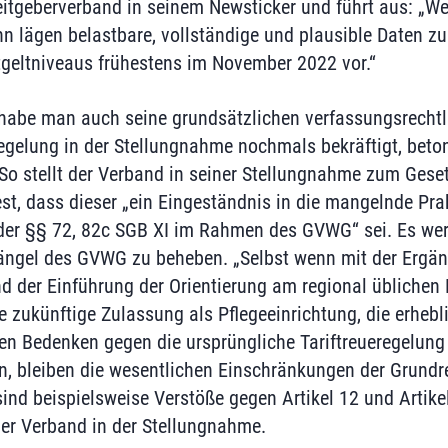
eitgeberverband in seinem Newsticker und führt aus: „W
nn lägen belastbare, vollständige und plausible Daten zu
tgeltniveaus frühestens im November 2022 vor.“
 habe man auch seine grundsätzlichen verfassungsrecht
regelung in der Stellungnahme nochmals bekräftigt, beto
So stellt der Verband in seiner Stellungnahme zum Gese
, dass dieser „ein Eingeständnis in die mangelnde Prak
der §§ 72, 82c SGB XI im Rahmen des GVWG“ sei. Es wer
ngel des GVWG zu beheben. „Selbst wenn mit der Ergän
d der Einführung der Orientierung am regional üblichen 
e zukünftige Zulassung als Pflegeeinrichtung, die erhebl
en Bedenken gegen die ursprüngliche Tariftreueregelung 
 bleiben die wesentlichen Einschränkungen der Grundre
sind beispielsweise Verstöße gegen Artikel 12 und Artik
der Verband in der Stellungnahme.