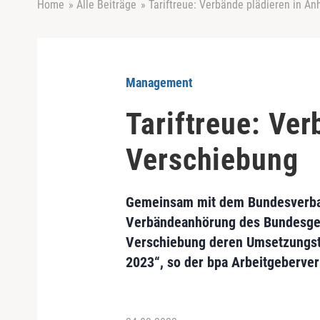
Home
»
Alle Beiträge
»
Tariftreue: Verbände plädieren in A
Management
Tariftreue: Ve
Verschiebung
Gemeinsam mit dem Bundesverband 
Verbändeanhörung des Bundesges
Verschiebung deren Umsetzungste
2023“, so der bpa Arbeitgeberver