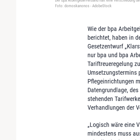
Der bpa Arbeitgeberverband hält eine Verschiebung d
Foto: domoskanonos - AdobeStock
Wie der bpa Arbeitge
berichtet, haben in
Gesetzentwurf „Klars
nur bpa und bpa Arb
Tariftreueregelung z
Umsetzungstermins pl
Pflegeinrichtungen m
Datengrundlage, des 
stehenden Tarifwerke
Verhandlungen der Ve
„Logisch wäre eine 
mindestens muss aus 