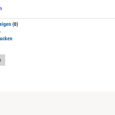
n
eigen
(0)
n
rucken
e