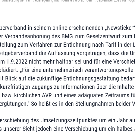
er Umsetzung der Tariftreueregelung nach dem GVWG auf den 1. September 2023 für "logis
berverband in seinem online erscheinenden „Newsticker
 der Verbändeanhörung des BMG zum Gesetzentwurf zum
tellung zum Verfahren zur Entlohnung nach Tarif in der L
eitgeberverband die Auffassung vorgetragen, dass die 
um 1.9.2022 nicht mehr haltbar sei und für eine Verschi
ädiert. „Für eine unternehmerisch verantwortungsvolle
it Blick auf die zukünftige Entlohnungsgestaltung bedarf
kurzfristigen Zugangs zu Informationen über die Inhalte
 bzw. kirchlichen AVR und eines adäquaten Zeitraums fü
rgütungen.“ So heißt es in den Stellungnahmen beider 
Verschiebung des Umsetzungszeitpunktes um ein Jahr au
unserer Sicht jedoch eine Verschiebung um ein halbes J