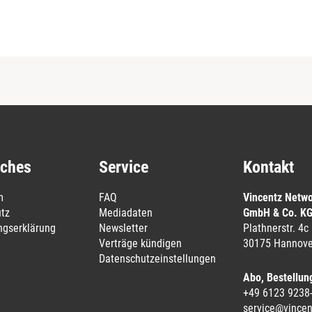
iches
Service
Kontakt
m
FAQ
Vincentz Netw
tz
Mediadaten
GmbH & Co. K
ungserklärung
Newsletter
Plathnerstr. 4c
Verträge kündigen
30175 Hannove
Datenschutzeinstellungen
Abo, Bestellun
+49 6123 9238
service@vincen