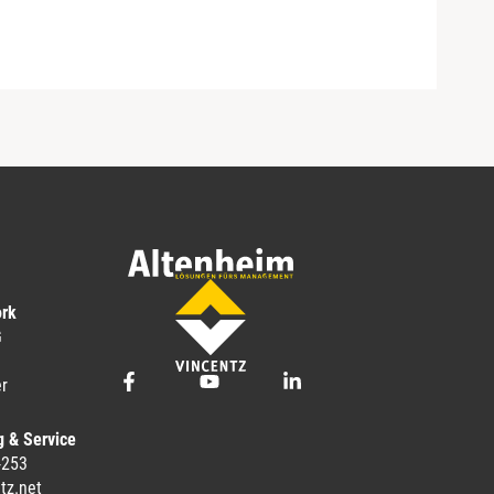
ork
G
r
g & Service
-253
tz.net