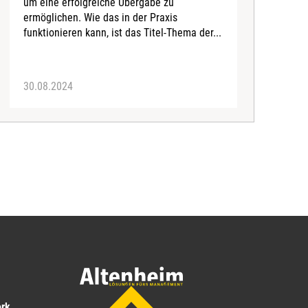
um eine erfolgreiche Übergabe zu
T
ermöglichen. Wie das in der Praxis
A
funktionieren kann, ist das Titel-Thema der...
e
30.08.2024
2
ork