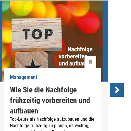
Management
M
Wie Sie die Nachfolge
T
frühzeitig vorbereiten und
aufbauen
T
Top-Leute als Nachfolge aufzubauen und die
P
Nachfolge frühzeitg zu planen, ist wichtig,
d