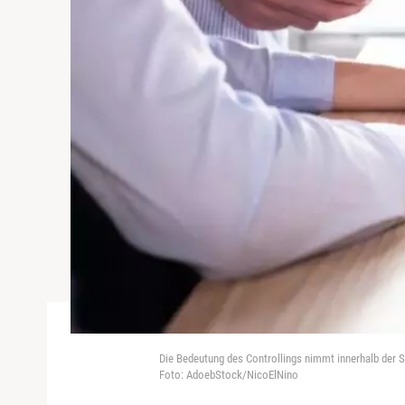
Die Bedeutung des Controllings nimmt innerhalb der So
Foto: AdoebStock/NicoElNino