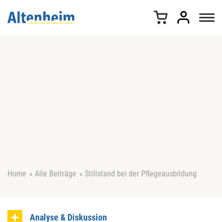
Z
u
m
I
n
h
a
l
t
s
p
r
i
n
g
e
Home
»
Alle Beiträge
»
Stillstand bei der Pflegeausbildung
n
Analyse & Diskussion