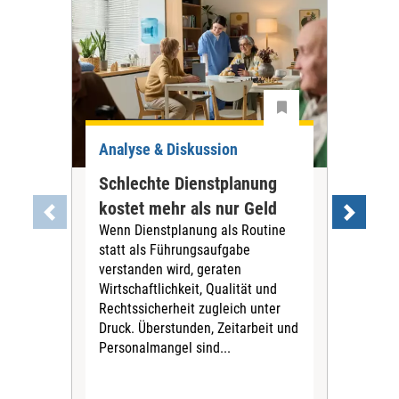
Analyse & Diskussion
Ana
Schlechte Dienstplanung
Tar
kostet mehr als nur Geld
war
Wenn Dienstplanung als Routine
PN
statt als Führungsaufgabe
Die
verstanden wird, geraten
Tari
Wirtschaftlichkeit, Qualität und
Pfl
Rechtssicherheit zugleich unter
für 
Druck. Überstunden, Zeitarbeit und
Vors
Personalmangel sind...
Stif
fina
Sich