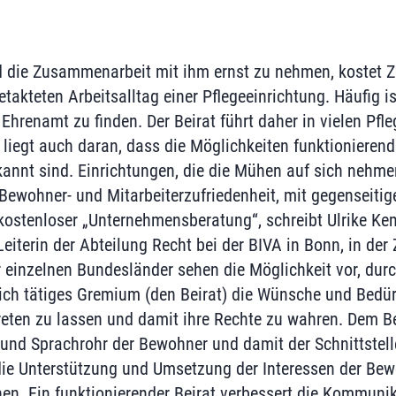
 die Zusammenarbeit mit ihm ernst zu nehmen, kostet Ze
akteten Arbeitsalltag einer Pflegeeinrichtung. Häufig is
s Ehrenamt zu finden. Der Beirat führt daher in vielen Pf
liegt auch daran, dass die Möglichkeiten funktionierend
nnt sind. Einrichtungen, die die Mühen auf sich nehme
 Bewohner- und Mitarbeiterzufriedenheit, mit gegenseiti
kostenloser „Unternehmensberatung“, schreibt Ulrike K
iterin der Abteilung Recht bei der BIVA in Bonn, in der 
 einzelnen Bundesländer sehen die Möglichkeit vor, durch
ich tätiges Gremium (den Beirat) die Wünsche und Bedür
eten zu lassen und damit ihre Rechte zu wahren. Dem Be
 und Sprachrohr der Bewohner und damit der Schnittstell
die Unterstützung und Umsetzung der Interessen der Be
en. Ein funktionierender Beirat verbessert die Kommuni