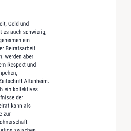
it, Geld und
t es auch schwierig,
legeheimen ein
er Beiratsarbeit
n, werden aber
gem Respekt und
empchen,
Zeitschrift Altenheim.
 ein kollektives
fnisse der
irat kann als
e zur
wohnerschaft
kation zwischen