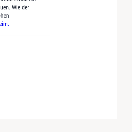
uen. Wie der
chen
eim.