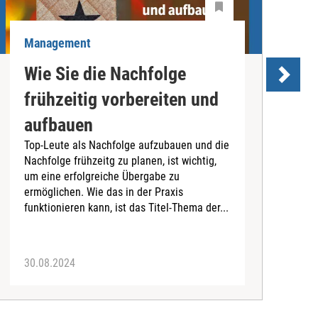
Management
M
Wie Sie die Nachfolge
T
frühzeitig vorbereiten und
aufbauen
T
Top-Leute als Nachfolge aufzubauen und die
P
Nachfolge frühzeitg zu planen, ist wichtig,
d
um eine erfolgreiche Übergabe zu
T
ermöglichen. Wie das in der Praxis
A
funktionieren kann, ist das Titel-Thema der...
e
30.08.2024
2