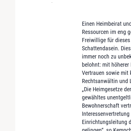
-
Einen Heimbeirat und
Ressourcen im eng get
Freiwillige für diese
Schattendasein. Dies 
immer noch zu unbeka
belohnt: mit höherer
Vertrauen sowie mit 
Rechtsanwältin und Le
„Die Heimgesetze der
gewähltes unentgeltl
Bewohnerschaft vertr
Interessenvertretung
Einrichtungsleitung 
gelingen“, so Kempch