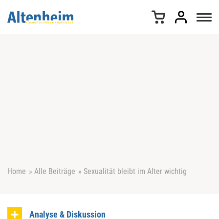
Z
u
m
I
n
h
a
l
t
s
p
r
i
n
g
e
Home
»
Alle Beiträge
»
Sexualität bleibt im Alter wichtig
n
Analyse & Diskussion