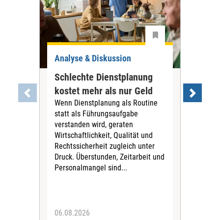
Analyse & Diskussion
Ana
Schlechte Dienstplanung
Tar
kostet mehr als nur Geld
war
Wenn Dienstplanung als Routine
PN
statt als Führungsaufgabe
Die
verstanden wird, geraten
Tari
Wirtschaftlichkeit, Qualität und
Pfl
Rechtssicherheit zugleich unter
für 
Druck. Überstunden, Zeitarbeit und
Vors
Personalmangel sind...
Stif
fina
Sich
06.08.2026
04.