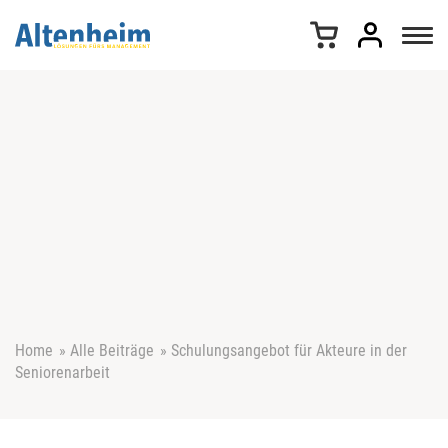
Z
u
m
I
n
h
a
l
t
s
p
r
i
n
g
e
Home
»
Alle Beiträge
»
Schulungsangebot für Akteure in der
n
Seniorenarbeit