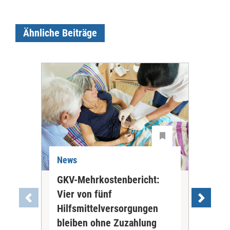
Ähnliche Beiträge
News
Ne
GKV-Mehrkostenbericht:
Pil
Vier von fünf
Imp
Hilfsmittelversorgungen
Ste
Die
bleiben ohne Zuzahlung