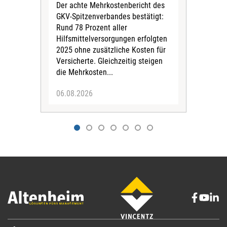
und 
Der achte Mehrkostenbericht des
Bra
GKV-Spitzenverbandes bestätigt:
zwei
Rund 78 Prozent aller
amb
Hilfsmittelversorgungen erfolgten
Pfl
2025 ohne zusätzliche Kosten für
Ehre
Versicherte. Gleichzeitig steigen
die Mehrkosten...
06.08.2026
06.