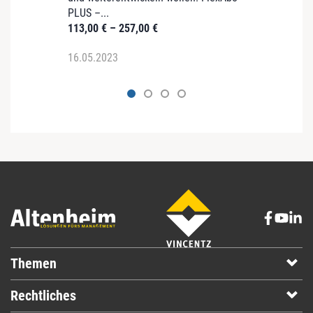
PLUS –...
113,00
€
–
257,00
€
16.05.2023
12.03
Themen
Rechtliches