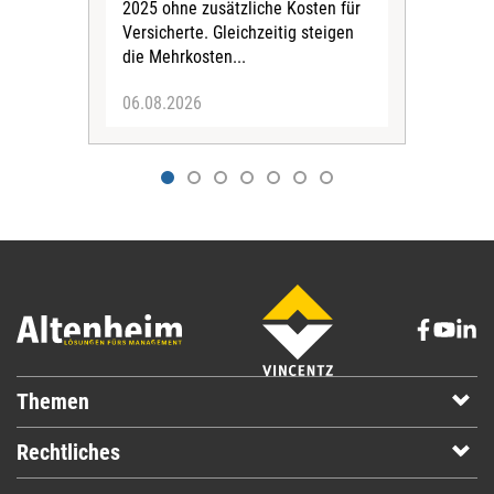
Pfl
2025 ohne zusätzliche Kosten für
Ehre
Versicherte. Gleichzeitig steigen
die Mehrkosten...
06.08.2026
06.
Themen
Rechtliches