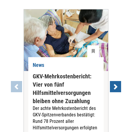
News
Ne
GKV-Mehrkostenbericht:
Pil
Vier von fünf
Imp
Hilfsmittelversorgungen
Ste
Die
bleiben ohne Zuzahlung
und 
Der achte Mehrkostenbericht des
Bra
GKV-Spitzenverbandes bestätigt:
zwei
Rund 78 Prozent aller
amb
Hilfsmittelversorgungen erfolgten