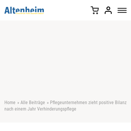
Z
u
m
I
n
h
a
l
t
s
p
r
i
n
g
e
Home
»
Alle Beiträge
»
Pflegeunternehmen zieht positive Bilanz
n
nach einem Jahr Verhinderungspflege