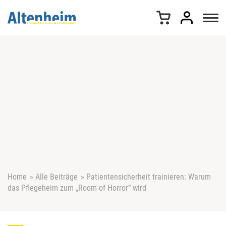
Z
u
m
I
n
h
a
l
t
s
p
r
i
n
g
e
Home
»
Alle Beiträge
»
Patientensicherheit trainieren: Warum
n
das Pflegeheim zum „Room of Horror“ wird