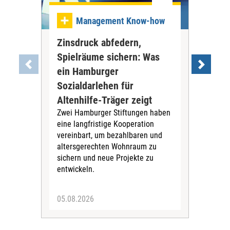
Management Know-how
Zinsdruck abfedern,
Ve
Spielräume sichern: Was
Bew
ein Hamburger
wol
Bew
Sozialdarlehen für
über
Altenhilfe-Träger zeigt
spr
Zwei Hamburger Stiftungen haben
bera
eine langfristige Kooperation
nich
vereinbart, um bezahlbaren und
für 
altersgerechten Wohnraum zu
sichern und neue Projekte zu
entwickeln.
05.08.2026
22.