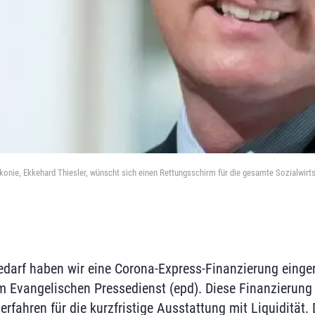
konie, Ekkehard Thiesler, wünscht sich einen Rettungsschirm für die gesamte Sozialwirts
edarf haben wir eine Corona-Express-Finanzierung eingeri
 Evangelischen Pressedienst (epd). Diese Finanzierung
erfahren für die kurzfristige Ausstattung mit Liquidität