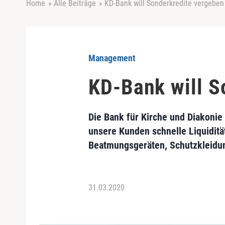
Home
»
Alle Beiträge
»
KD-Bank will Sonderkredite vergeben
Management
KD-Bank will S
Die Bank für Kirche und Diakonie
unsere Kunden schnelle Liquiditä
Beatmungsgeräten, Schutzkleidun
31.03.2020