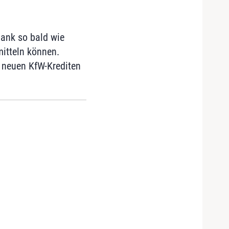
bank so bald wie
itteln können.
n neuen KfW-Krediten