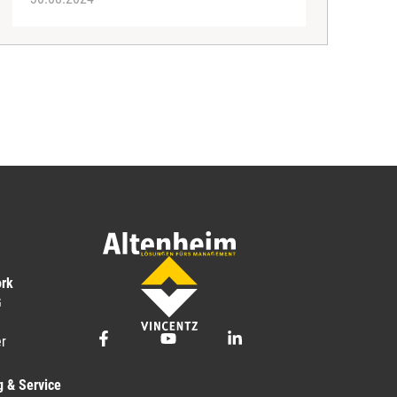
ork
G
r
g & Service