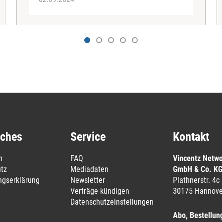
iches
Service
Kontakt
m
FAQ
Vincentz Netw
tz
Mediadaten
GmbH & Co. K
ungserklärung
Newsletter
Plathnerstr. 4c
Verträge kündigen
30175 Hannove
Datenschutzeinstellungen
Abo, Bestellun