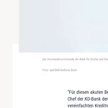
Der Vorstandsvorsitzende der Bank für Kirche und Dia
Foto: epd-bild/Andreas Buck
-
"Für diesen akuten B
Chef der KD-Bank dem
vereinfachten Kreditv