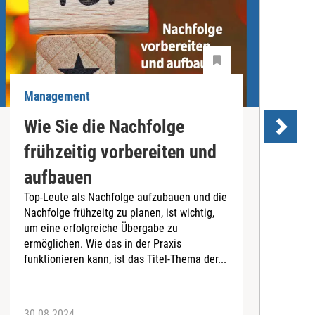
Management
M
Wie Sie die Nachfolge
T
frühzeitig vorbereiten und
aufbauen
T
Top-Leute als Nachfolge aufzubauen und die
P
Nachfolge frühzeitg zu planen, ist wichtig,
d
um eine erfolgreiche Übergabe zu
T
ermöglichen. Wie das in der Praxis
A
funktionieren kann, ist das Titel-Thema der...
e
30.08.2024
2