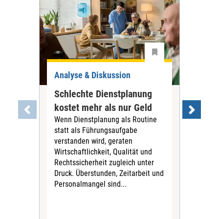
Analyse & Diskussion
Ana
Schlechte Dienstplanung
Tar
kostet mehr als nur Geld
war
Wenn Dienstplanung als Routine
PN
statt als Führungsaufgabe
Die
verstanden wird, geraten
Tari
Wirtschaftlichkeit, Qualität und
Pfl
Rechtssicherheit zugleich unter
für 
Druck. Überstunden, Zeitarbeit und
Vors
Personalmangel sind...
Stif
fina
Sich