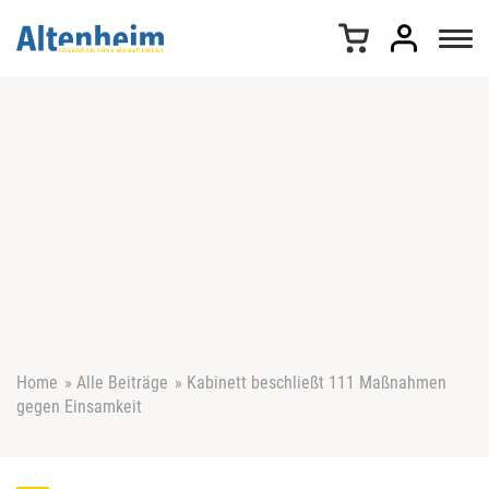
Z
u
m
I
n
h
a
l
t
s
p
r
i
n
g
e
Home
»
Alle Beiträge
»
Kabinett beschließt 111 Maßnahmen
n
gegen Einsamkeit