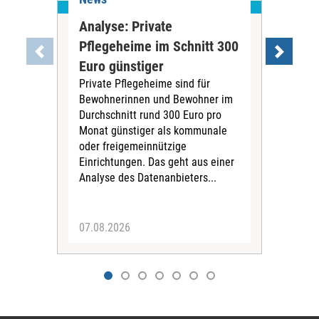
Analyse: Private
Pfl
Pflegeheime im Schnitt 300
Eig
Euro günstiger
Fin
Private Pflegeheime sind für
Der
Bewohnerinnen und Bewohner im
Ges
Durchschnitt rund 300 Euro pro
War
Monat günstiger als kommunale
part
oder freigemeinnützige
Wide
Einrichtungen. Das geht aus einer
und 
Analyse des Datenanbieters...
höh
eine
07.08.2026
07.