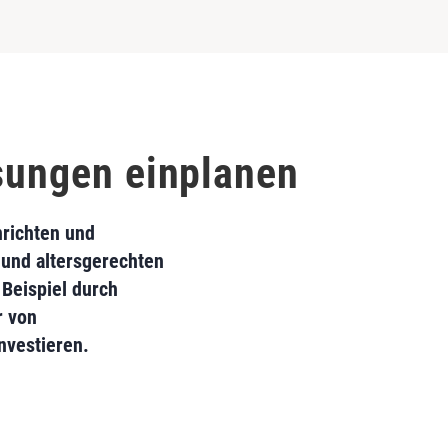
ösungen einplanen
nrichten und
 und altersgerechten
Beispiel durch
r von
nvestieren.