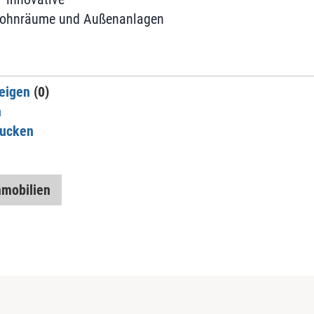
Wohnräume und Außenanlagen
eigen
(0)
n
rucken
mmobilien