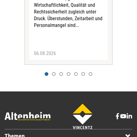
Tari
Wirtschaftlichkeit, Qualität und
Pfl
Rechtssicherheit zugleich unter
für 
Druck. Überstunden, Zeitarbeit und
Vors
Personalmangel sind...
Stif
fina
Sich
06.08.2026
04.
Themen