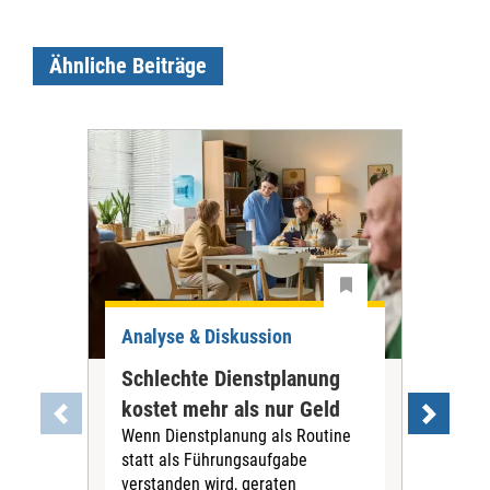
Ähnliche Beiträge
Analyse & Diskussion
Ana
Schlechte Dienstplanung
Tar
kostet mehr als nur Geld
war
Wenn Dienstplanung als Routine
PN
statt als Führungsaufgabe
Die
verstanden wird, geraten