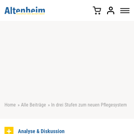
Z
u
m
I
n
h
a
l
t
s
p
r
i
n
g
e
Home
»
Alle Beiträge
»
In drei Stufen zum neuen Pflegesystem
n
Analyse & Diskussion