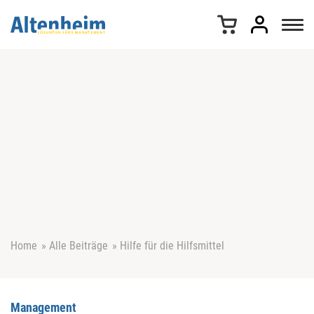
Z
u
m
I
n
h
a
l
t
s
p
r
i
n
g
e
Home
»
Alle Beiträge
»
Hilfe für die Hilfsmittel
n
Management