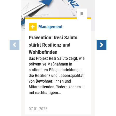
Ma
Management
Be
Prävention: Resi Saluto
gan
stärkt Resilienz und
an
Wohlbefinden
Reno
Das Projekt Resi Saluto zeigt, wie
mod
präventive Maßnahmen in
Das
stationären Pflegeeinrichtungen
Frag
die Resilienz und Lebensqualität
Bes
von Bewohner: innen und
wer
Mitarbeitenden fördern können –
bea
mit nachhaltigem...
Inst
07.01.2025
02.