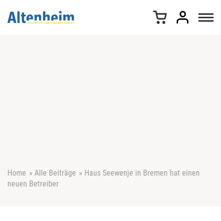
Z
u
m
I
n
h
a
l
t
s
p
r
i
n
g
e
Home
»
Alle Beiträge
»
Haus Seewenje in Bremen hat einen
n
neuen Betreiber