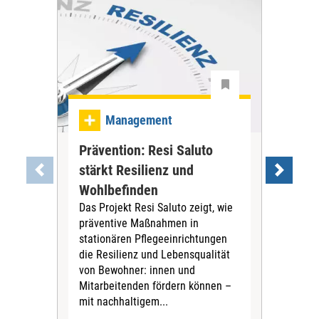
Ma
Management
Be
Prävention: Resi Saluto
gan
stärkt Resilienz und
an
Wohlbefinden
Reno
Das Projekt Resi Saluto zeigt, wie
mod
präventive Maßnahmen in
Das
stationären Pflegeeinrichtungen
Frag
die Resilienz und Lebensqualität
Bes
von Bewohner: innen und
wer
Mitarbeitenden fördern können –
bea
mit nachhaltigem...
Inst