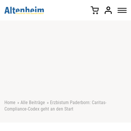
Z
u
m
I
n
h
a
l
t
s
p
r
i
n
g
e
Home
»
Alle Beiträge
»
Erzbistum Paderborn: Caritas-
n
Compliance-Codex geht an den Start