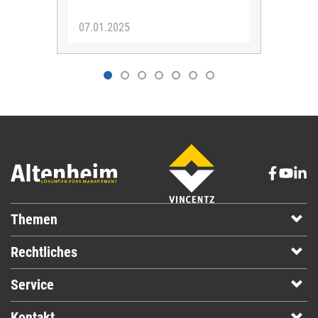
07.01.2025
02.
Themen
Rechtliches
Service
Kontakt