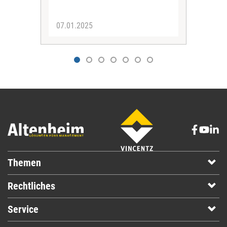
Inst
07.01.2025
02.
Themen
Rechtliches
Service