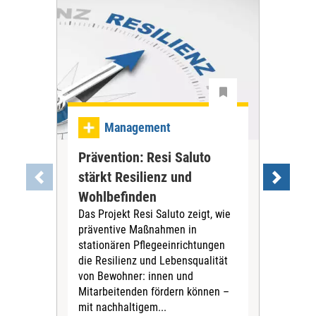
Ma
Management
Be
Prävention: Resi Saluto
gan
stärkt Resilienz und
an
Wohlbefinden
Reno
Das Projekt Resi Saluto zeigt, wie
mod
präventive Maßnahmen in
Das
stationären Pflegeeinrichtungen
Frag
die Resilienz und Lebensqualität
Bes
von Bewohner: innen und
wer
Mitarbeitenden fördern können –
bea
mit nachhaltigem...