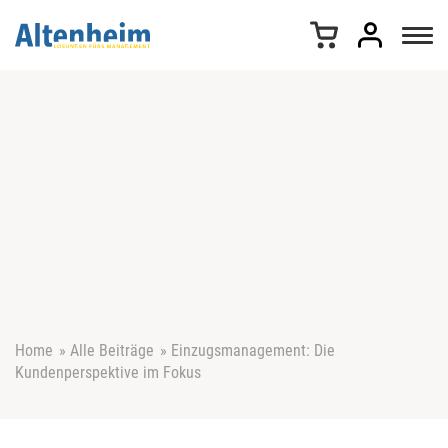
Z
u
m
I
n
h
a
l
t
s
p
r
i
n
g
e
Home
»
Alle Beiträge
»
Einzugsmanagement: Die
n
Kundenperspektive im Fokus