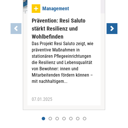
Ma
Management
Be
Prävention: Resi Saluto
gan
stärkt Resilienz und
an
Wohlbefinden
Reno
Das Projekt Resi Saluto zeigt, wie
mod
präventive Maßnahmen in
Das
stationären Pflegeeinrichtungen
Frag
die Resilienz und Lebensqualität
Bes
von Bewohner: innen und
wer
Mitarbeitenden fördern können –
bea
mit nachhaltigem...
Inst
07.01.2025
02.