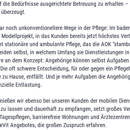
f die Bedürfnisse ausgerichtete Betreuung zu erhalten – 
r überzeugt.
gar noch unkonventionellere Wege in der Pflege: Im bad
n Modellprojekt, in das Kunden bereits jetzt höchstes Ve
t stationäre und ambulante Pflege, das die AOK "stambul
eiden selbst, in welchem Umfang sie Dienstleistungen 
re an dem Konzept: Angehörige können selbst Aufgabe
 Die oft schwere Entscheidung, für oder gegen ein Pflege
e zu Hause, entfällt. Und je mehr Aufgaben die Angehör
nzielle Entlastung.
enießen wir ebenso bei unseren Kunden der mobilen Die
 zu lassen und dauerhaft zu empfangen, setzt großes Ver
 Tagespflegen, barrierefreie Wohnungen und Ärztezentre
eVit Angebotes, die großen Zuspruch erfahren.