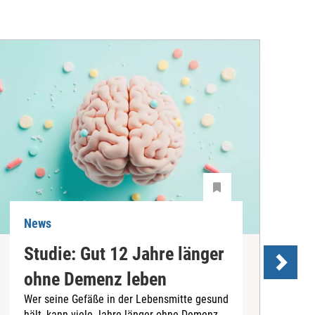
News
N
Studie: Gut 12 Jahre länger
ohne Demenz leben
Wer seine Gefäße in der Lebensmitte gesund
hält, kann viele Jahre länger ohne Demenz