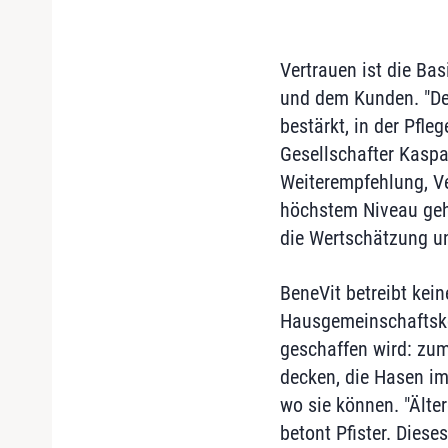
Vertrauen ist die Ba
und dem Kunden. "Des
bestärkt, in der Pfle
Gesellschafter Kaspar
Weiterempfehlung, Ve
höchstem Niveau geha
die Wertschätzung un
BeneVit betreibt kei
Hausgemeinschaftskon
geschaffen wird: zu
decken, die Hasen im 
wo sie können. "Älter
betont Pfister. Dies