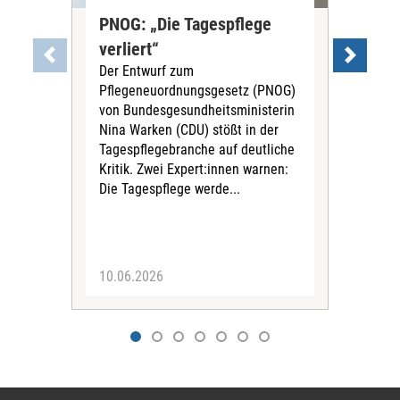
PNOG: „Die Tagespflege
„Um
verliert“
Ge
Der Entwurf zum
Rot
Pflegeneuordnungsgesetz (PNOG)
Re
von Bundesgesundheitsministerin
Die
Nina Warken (CDU) stößt in der
hat 
Tagespflegebranche auf deutliche
Pfle
Kritik. Zwei Expert:innen warnen:
Reak
Die Tagespflege werde...
Hei
Ges
Univ
10.06.2026
09.