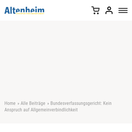
Z
u
m
I
n
h
a
l
t
s
p
r
i
n
g
e
Home
»
Alle Beiträge
»
Bundesverfassungsgericht: Kein
n
Anspruch auf Allgemeinverbindlichkeit