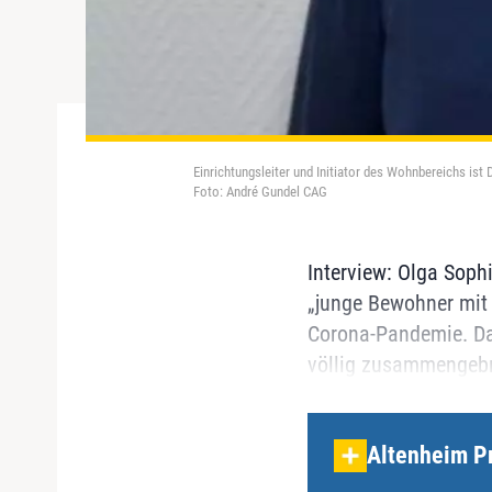
Einrichtungsleiter und Initiator des Wohnbereichs is
Foto: André Gundel CAG
Interview: Olga Soph
„junge Bewohner mit 
Corona-Pandemie. Dam
völlig zusammengebro
Altenheim P