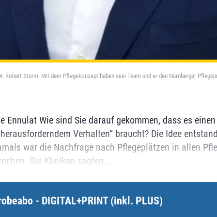
t Dr. Robert Sturm. Mit dem Pflegekonzept haben sein Team und er den Nürnberger Pflege
ie Ennulat Wie sind Sie darauf gekommen, dass es einen
herausforderndem Verhalten“ braucht? Die Idee entstan
als war die Nachfrage nach Pflegeplätzen in allen Pfl
chen. Die Kliniken sagten...
robeabo - DIGITAL+PRINT (inkl. PLUS)