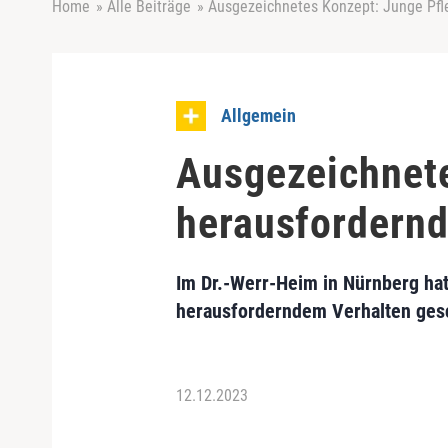
Home
»
Alle Beiträge
»
Ausgezeichnetes Konzept: Junge Pfl
Allgemein
Ausgezeichnete
herausfordern
Im Dr.-Werr-Heim in Nürnberg hat
herausforderndem Verhalten gesc
12.12.2023