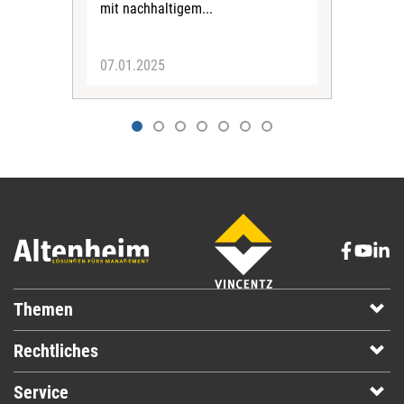
bea
mit nachhaltigem...
Inst
07.01.2025
02.
Themen
Rechtliches
Service