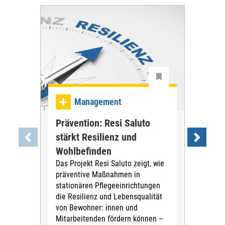
Ma
Management
Be
Prävention: Resi Saluto
gan
stärkt Resilienz und
an
Wohlbefinden
Reno
Das Projekt Resi Saluto zeigt, wie
mod
präventive Maßnahmen in
Das
stationären Pflegeeinrichtungen
Frag
die Resilienz und Lebensqualität
Bes
von Bewohner: innen und
wer
Mitarbeitenden fördern können –