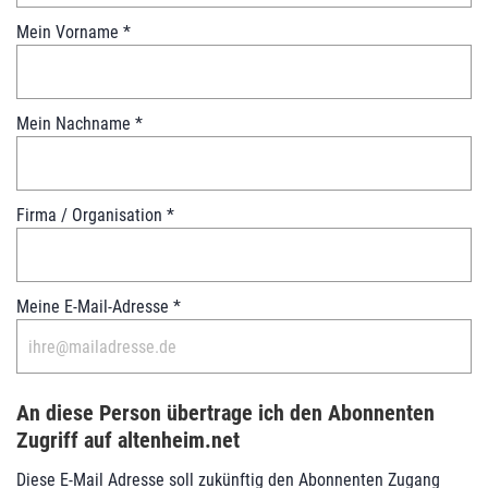
t
Mein Vorname
*
r
i
e
r
Mein Nachname
*
u
n
g
A
Firma / Organisation
*
b
o
n
Meine E-Mail-Adresse
*
n
e
n
t
e
An diese Person übertrage ich den Abonnenten
n
Zugriff auf altenheim.net
K
o
Diese E-Mail Adresse soll zukünftig den Abonnenten Zugang