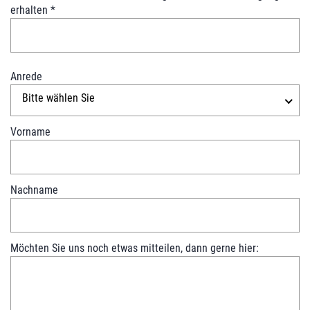
n
erhalten
*
t
a
k
t
Anrede
Bitte wählen Sie
Vorname
Nachname
Möchten Sie uns noch etwas mitteilen, dann gerne hier: