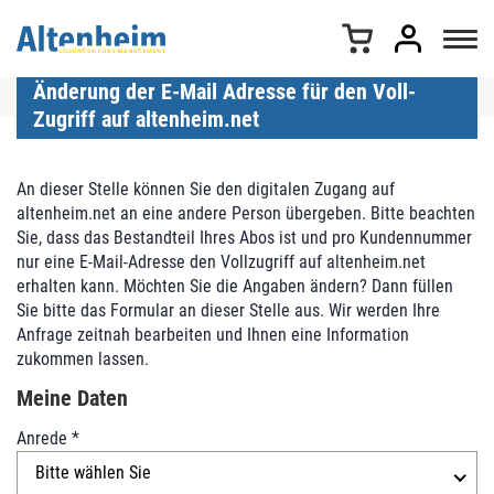
Z
u
m
I
Änderung der E-Mail Adresse für den Voll-
n
Zugriff auf altenheim.net
h
a
l
An dieser Stelle können Sie den digitalen Zugang auf
t
altenheim.net an eine andere Person übergeben. Bitte beachten
s
Sie, dass das Bestandteil Ihres Abos ist und pro Kundennummer
p
nur eine E-Mail-Adresse den Vollzugriff auf altenheim.net
r
erhalten kann. Möchten Sie die Angaben ändern? Dann füllen
i
Sie bitte das Formular an dieser Stelle aus. Wir werden Ihre
n
Anfrage zeitnah bearbeiten und Ihnen eine Information
g
zukommen lassen.
e
R
Meine Daten
n
e
Anrede
*
g
i
Bitte wählen Sie
s