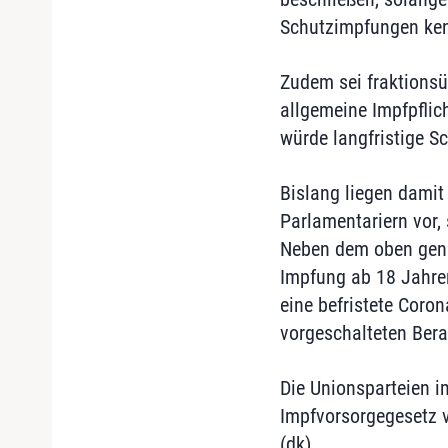
Schutzimpfungen ke
Zudem sei fraktionsü
allgemeine Impfpflic
würde langfristige Sc
Bislang liegen damit
Parlamentariern vor,
Neben dem oben genan
Impfung ab 18 Jahren
eine befristete Coro
vorgeschalteten Berat
Die Unionsparteien 
Impfvorsorgegesetz vo
(dk)