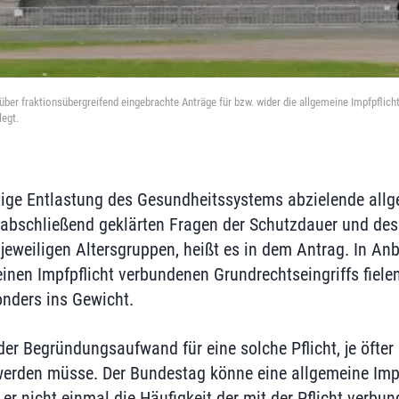
er fraktionsübergreifend eingebrachte Anträge für bzw. wider die allgemeine Impfpflicht
legt.
tige Entlastung des Gesundheitssystems abzielende allg
 abschließend geklärten Fragen der Schutzdauer und de
 jeweiligen Altersgruppen, heißt es in dem Antrag. In An
einen Impfpflicht verbundenen Grundrechtseingriffs fiele
nders ins Gewicht.
er Begründungsaufwand für eine solche Pflicht, je öfter 
erden müsse. Der Bundestag könne eine allgemeine Impf
er nicht einmal die Häufigkeit der mit der Pflicht verbu