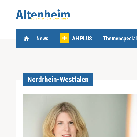
Z
u
m
I
n
h
News
AH PLUS
Themenspecial
a
l
t
s
p
r
Nordrhein-Westfalen
i
n
g
e
n