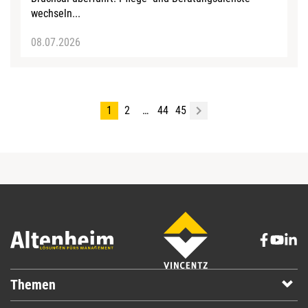
wechseln...
08.07.2026
1
2
…
44
45
Themen