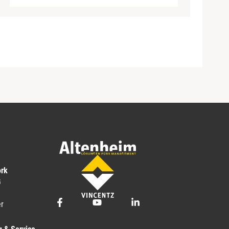
ork
G
r