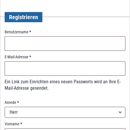
Registrieren
R
Benutzername
*
e
q
u
i
R
E-Mail-Adresse
*
r
e
e
q
d
u
i
Ein Link zum Einrichten eines neuen Passworts wird an Ihre E-
r
Mail-Adresse gesendet.
e
d
Anrede
*
Herr
Vorname
*