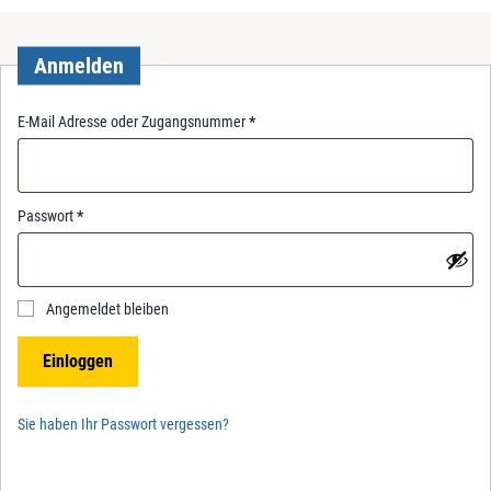
Anmelden
R
E-Mail Adresse oder Zugangsnummer
*
e
q
u
i
R
Passwort
*
r
e
e
q
d
u
i
Angemeldet bleiben
r
e
Einloggen
d
Sie haben Ihr Passwort vergessen?