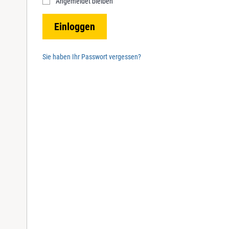
Angemeldet bleiben
r
e
Einloggen
d
Sie haben Ihr Passwort vergessen?