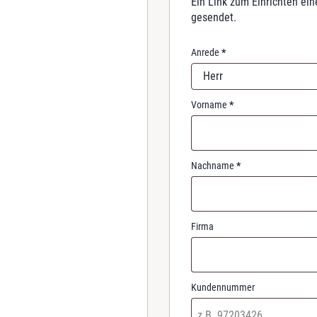
Ein Link zum Einrichten ei
r
gesendet.
e
d
Anrede
*
Herr
Vorname
*
Nachname
*
Firma
Kundennummer