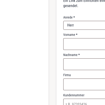
Ein Link zum Einrichten ei
r
gesendet.
e
d
Anrede
*
Herr
Vorname
*
Nachname
*
Firma
Kundennummer