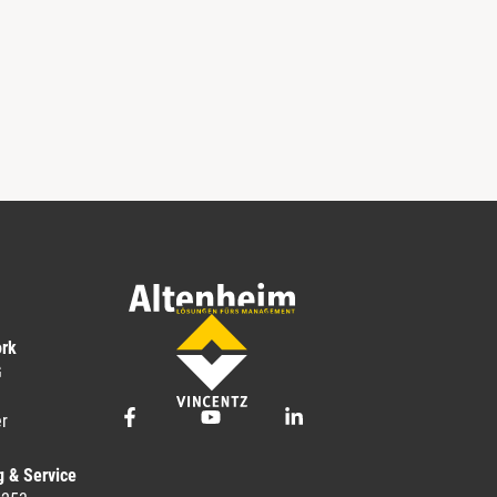
ork
G
r
g & Service