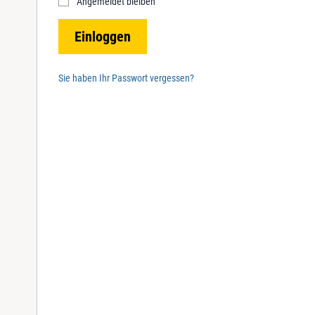
Angemeldet bleiben
r
e
Einloggen
d
Sie haben Ihr Passwort vergessen?