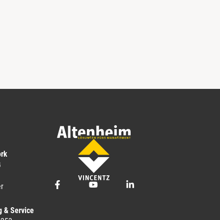
ork
G
r
g & Service