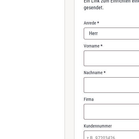
Ein Link zum Einrichten ei
r
gesendet.
e
d
Anrede
*
Herr
Vorname
*
Nachname
*
Firma
Kundennummer