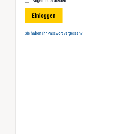
Angemeldet bleiben
r
e
Einloggen
d
Sie haben Ihr Passwort vergessen?