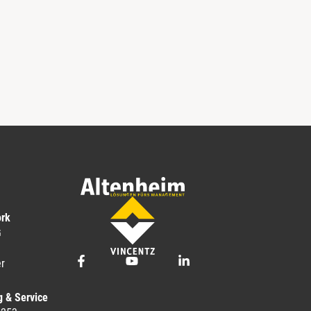
ork
G
r
g & Service