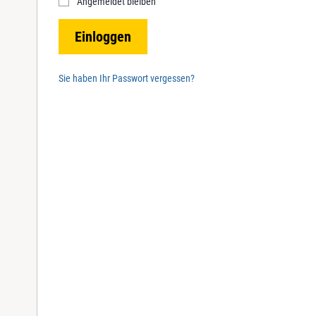
Angemeldet bleiben
r
e
Einloggen
d
Sie haben Ihr Passwort vergessen?