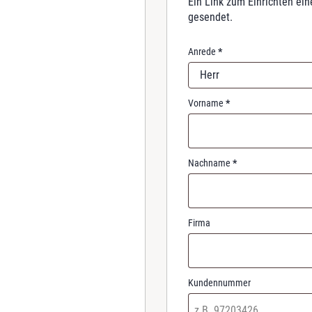
Ein Link zum Einrichten ei
r
gesendet.
e
d
Anrede
*
Herr
Vorname
*
Nachname
*
Firma
Kundennummer