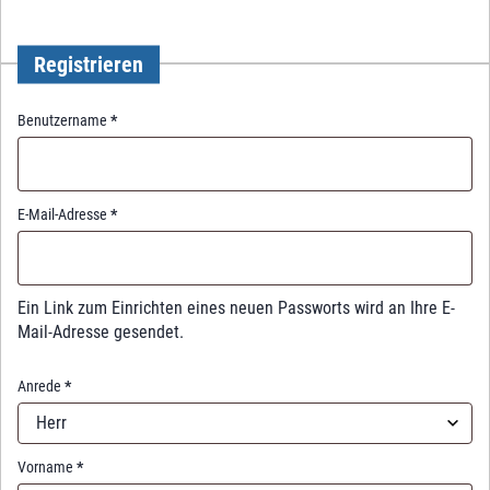
Registrieren
R
Benutzername
*
e
q
u
i
R
E-Mail-Adresse
*
r
e
e
q
d
u
i
Ein Link zum Einrichten eines neuen Passworts wird an Ihre E-
r
Mail-Adresse gesendet.
e
d
Anrede
*
Herr
Vorname
*