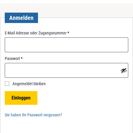
Anmelden
R
E-Mail Adresse oder Zugangsnummer
*
e
q
u
i
R
Passwort
*
r
e
e
q
d
u
i
Angemeldet bleiben
r
e
Einloggen
d
Sie haben Ihr Passwort vergessen?