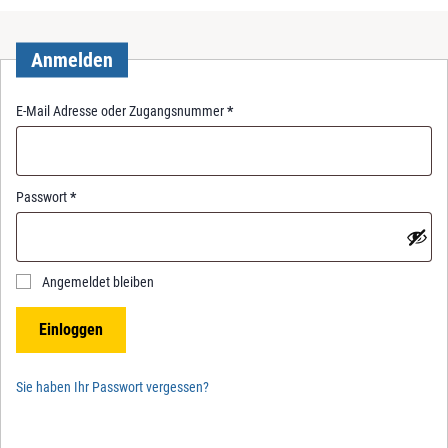
Anmelden
R
E-Mail Adresse oder Zugangsnummer
*
e
q
u
i
R
Passwort
*
r
e
e
q
d
u
i
Angemeldet bleiben
r
e
Einloggen
d
Sie haben Ihr Passwort vergessen?