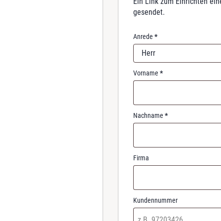
Ein Link zum Einrichten ei
r
gesendet.
e
d
Anrede
*
Herr
Vorname
*
Nachname
*
Firma
Kundennummer