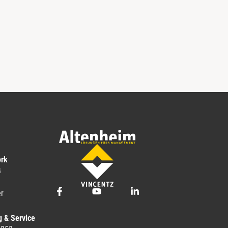
ork
G
r
g & Service