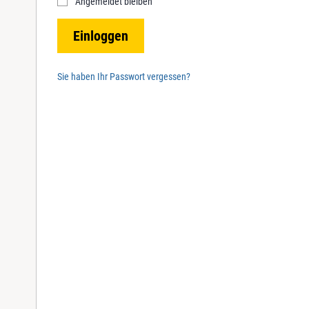
Angemeldet bleiben
r
e
Einloggen
d
Sie haben Ihr Passwort vergessen?